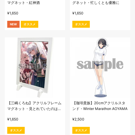
マグネット・紅神酒
グネット・忙しくとも優雅に
¥
1,650
¥
1,650
NEW
オススメ
オススメ
【三嶋くろね】アクリルフレーム
【珈琲貴族】20cmアクリルスタ
マグネット・見とれていたのは桜
ンド・Winter Marathon AOYAMA
よりも
¥
1,650
¥
2,500
オススメ
オススメ