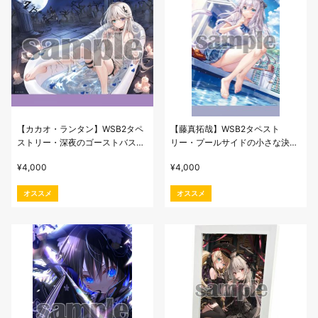
【カカオ・ランタン】WSB2タペ
【藤真拓哉】WSB2タペスト
ストリー・深夜のゴーストバスタ
リー・プールサイドの小さな決
ブ
意。
¥
4,000
¥
4,000
オススメ
オススメ