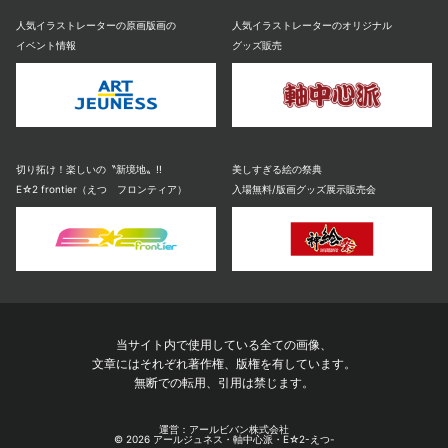
人気イラストレーターの原画版画の
人気イラストレーターのオリジナル
イベント情報
グッズ販売
切り拓け！楽しいの〝新境地〟!!
美しすぎる絵の祭典
E☆2 frontier（えつ フロンティア）
入場無料/版画グッズ展示販売会
当サイト内で使用している全ての画像、
文章にはそれぞれ著作権、版権を有しています。
無断での転用、引用は禁じます。
運営：アールビバン株式会社
© 2026 アールジュネス・軸中心派・E☆2-えつ-