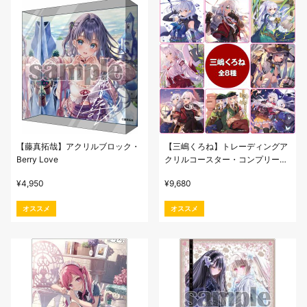
【藤真拓哉】アクリルブロック・
【三嶋くろね】トレーディングア
Berry Love
クリルコースター・コンプリート
セット
¥
4,950
¥
9,680
オススメ
オススメ