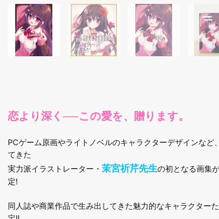
恋より深く──この愛を、贈ります。
PCゲーム原画やライトノベルのキャラクターデザインなど
てきた
茉宮祈芹先生
実力派イラストレーター・
の初となる画集が
定!
同人誌や商業作品で生み出してきた魅力的なキャラクターた
定!!