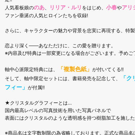
のあ
リリア・ルリ
小春
アリ
人気看板娘の
、
をはじめ、
や
ファン垂涎の人気ヒロインたちを収録!
さらに、キャラクターの魅力や背景を忠実に再現する、特製
恋より深く――あなただけに、この愛を贈ります。
※内容及び特典は一部変更になる場合がございます。予めご
「複製色紙」
軸中心派限定特典には、
が付いてくる!!
「ク
そして、軸中限定セットには、書籍発売を記念して、
フィー」
が付属!!
★クリスタルグラフィーとは…
国内最高レベルの写真技術を用いた写真パネルで
表面にはクリスタルのような透明感を持つ樹脂加工を施した
※商品名は文字数制限の為省略しております。正式な商品名