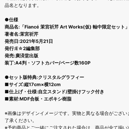
品名となります。
●仕様
商品名:「Fiancé 茉宮祈芹 Art Works(仮) 軸中限定セット
著者名:茉宮祈芹
発売日:2021年5月21日
発行:E☆2編集部
発売:廣済堂出版
装丁:A4判・ソフトカバー/ページ数160P
●セット版特典:クリスタルグラフィー
■サイズ:縦17cm×横12cm
■仕上げ・仕様:自立スタンド/壁掛けフック付き
■素材:MDF合板・エポキシ樹脂
※画像はデザインイメージです。実物と異なる場合がござい
了承ください。
※予約商品とご一緒にご注文された場合は、商品が全て揃い