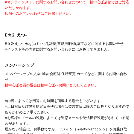
※オンラインストアに関するお問い合わせについて、軸中心派店舗ではご対応
いたしかねます。
店舗へのお問い合わせはご遠慮ください。
E☆2-えつ-
E☆2-えつ-,Hug(コミハグ),雑誌,書籍,刊行物,落丁などに関するお問い合せ
※イラスト等の内容に関するお問い合わせにはお答えできません。
メンバーシップ
メンバーシップの入会,退会,会報誌,住所変更,カードなどに関するお問い合わ
せ
軸中心派会員の退会は軸中心派へお問い合わせください。
※内容によっては回答にお時間を頂戴する場合もございます。
※土日祝日及び弊社指定日を挟む場合は翌営業日以降のご回答となりますので
あらかじめご了承ください。
※お客様のメールの設定によっては迷惑メールや受信拒否設定がされている場
合があります。
届かない場合は、お手数ですが、ドメイン（ @artvivant.co.jp ）をお受け取