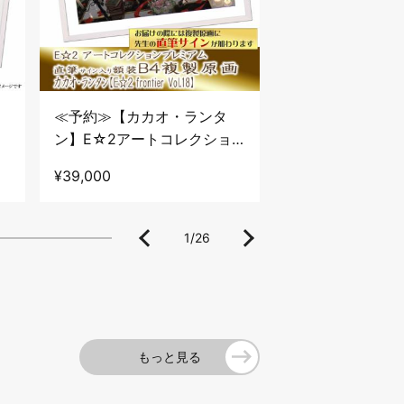
≪予約≫【カカオ・ランタ
≪予約≫【池内た
コ
ン】E☆2アートコレクショ
E☆2アートコレ
製
ンプレミアム「複製原画」
レミアム「複製原
¥39,000
¥39,000
【E☆2 frontier Vol.18】
【E☆2 frontier V
1
/
26
もっと見る