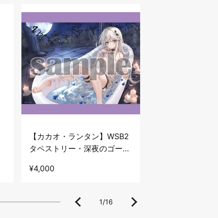
【カカオ・ランタン】WSB2
【藤真拓哉】WS
タペストリー・深夜のゴース
リー・プールサイ
トバスタブ
決意。
¥4,000
¥4,000
1
/
16