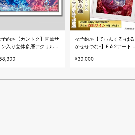
≪予約≫【カントク】直筆サ
≪予約≫【てぃんくる-はる
イン入り立体多層アクリル
かぜせつな-】E☆2アート
アート・WHITE
レクションプレミアム「複
58,300
¥39,000
原画」【E☆2 frontier
Vol.18】