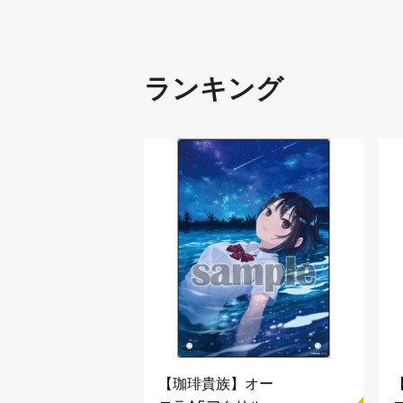
ランキング
AIL】タ
【珈琲貴族】オー