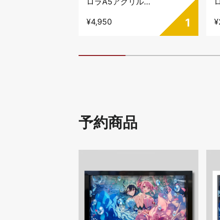
ーロラ
ロラA5アクリル
ィギュ
パネル・STAR
9
1
¥4,950
¥
ア
LIGHT☆彡
予約商品