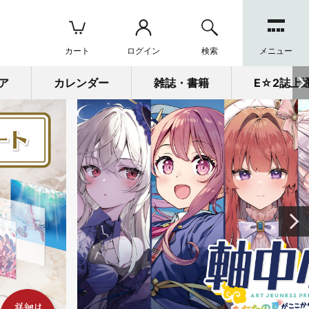
カート
ログイン
検索
メニュー
ア
カレンダー
雑誌・書籍
E☆2誌上