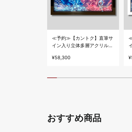
三嶋くろね】
≪予約≫【カントク】直筆サ
トコレクションプ
イン入り立体多層アクリル
複製原画」
アート・BLACK
¥58,300
¥
tier Vol.18】
おすすめ商品