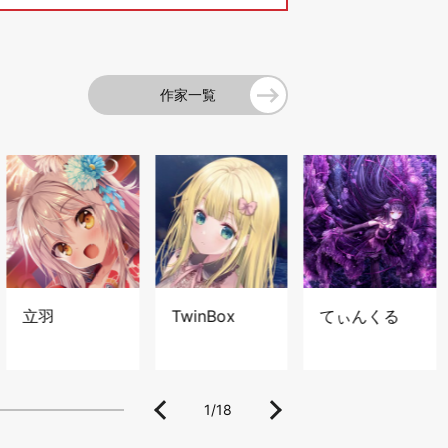
作家一覧
立羽
TwinBox
てぃんくる
1
/
18