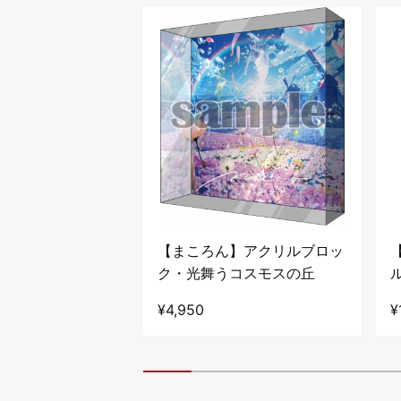
】20cmアクリル
【まころん】アクリルブロッ
ter Marathon
ク・光舞うコスモスの丘
E
¥4,950
¥