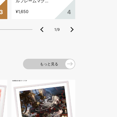
ルフレームマグ
ルブロック・ICE
ネット・
CANDY
3
4
¥1,650
¥4,950
HOHETO's
vacation
1
/
9
もっと見る