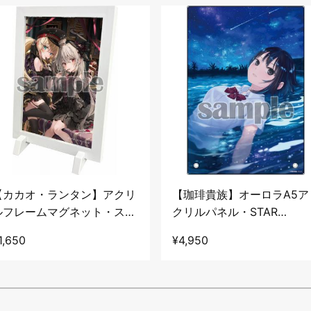
【カカオ・ランタン】アクリ
【珈琲貴族】オーロラA5ア
ルフレームマグネット・スカ
クリルパネル・STAR
ルム&シュガーのお菓子タイ
LIGHT☆彡
1,650
¥4,950
ム