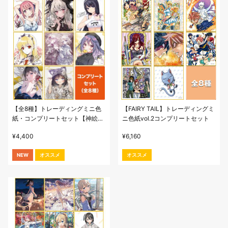
【全8種】トレーディングミニ色
【FAIRY TAIL】トレーディングミ
紙・コンプリートセット【神絵
ニ色紙vol.2コンプリートセット
祭-翔-】
¥
4,400
¥
6,160
NEW
オススメ
オススメ