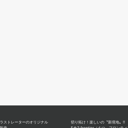
ラストレーターのオリジナル
切り拓け！楽しいの〝新境地〟!!
販売
E☆2 frontier（えつ フロンテ