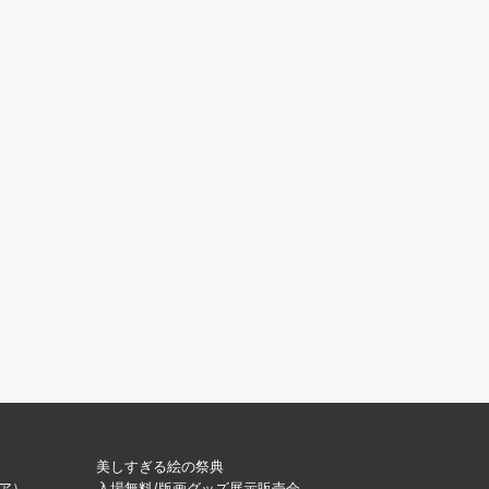
美しすぎる絵の祭典
ィア）
入場無料/版画グッズ展示販売会