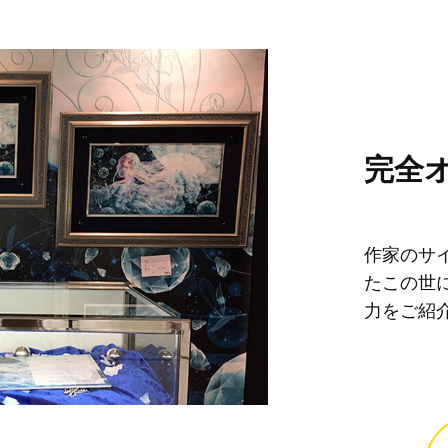
完全
作家のサ
たこの世
力をご紹