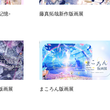
記憶-
藤真拓哉新作版画展
る版画展
まころん版画展