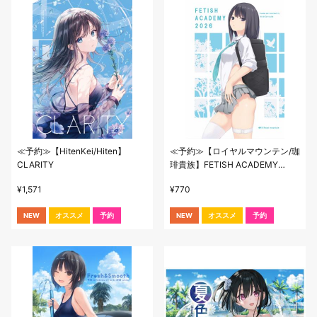
≪予約≫【HitenKei/Hiten】
≪予約≫【ロイヤルマウンテン/珈
CLARITY
琲貴族】FETISH ACADEMY
2026
¥
1,571
¥
770
NEW
オススメ
予約
NEW
オススメ
予約