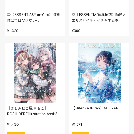
◎【ESSENTIA&Yan-Yam】御神
◎【ESSENTIA/藤真拓哉】師匠と
体はてばなせないっ
エリスとイチャイチャする本
¥
1,320
¥
990
【さしみねこ屋/ももこ】
【HitenKei/Hiten】ATTIRANT
ROSHIDERE illustration book3
¥
1,430
¥
1,571