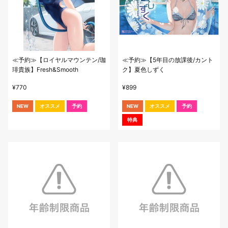
≪予約≫【ロイヤルマウンテン/珈
≪予約≫【5年目の放課後/カント
琲貴族】Fresh&Smooth
ク】夏色しずく
¥
770
¥
899
NEW
オススメ
予約
NEW
オススメ
予約
特典