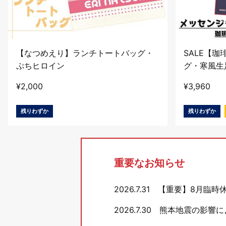
【なつめえり】ランチトートバッグ・
SALE【
ぷちヒロイン
グ・寒風生
¥
2,000
¥
3,960
残りわずか
残りわずか
重要なお知らせ
2026.7.31
【重要】8月臨時
2026.7.30
熊本地震の影響に