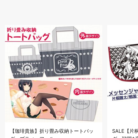
【珈琲貴族】折り畳み収納トートバッ
SALE【