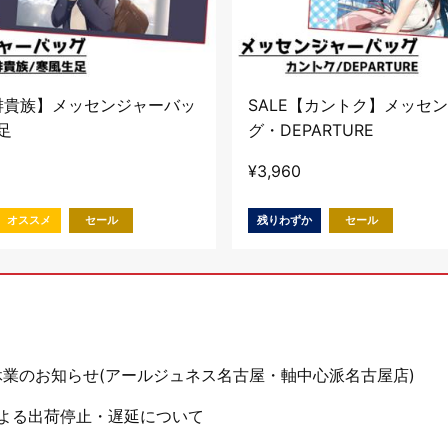
珈琲貴族】メッセンジャーバッ
SALE【カントク】メッセ
足
グ・DEPARTURE
¥
3,960
オススメ
セール
残りわずか
セール
休業のお知らせ(アールジュネス名古屋・軸中心派名古屋店)
よる出荷停止・遅延について