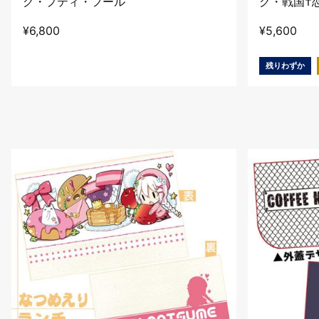
グ・プティ・フール
グ・戦国†
¥
6,800
¥
5,600
残りわずか