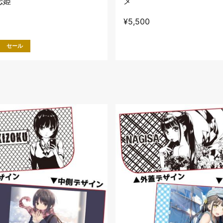
恋姫
メ
¥
5,500
セール