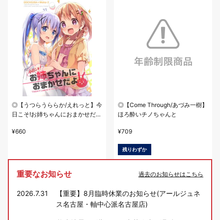
◎【うつらうららか/えれっと】今
◎【Come Through/あづみ一樹】
日こそ!お姉ちゃんにおまかせだ
ほろ酔いチノちゃんと
よ!!
¥
660
¥
709
残りわずか
重要なお知らせ
過去のお知らせはこちら
2026.7.31
【重要】8月臨時休業のお知らせ(アールジュネ
ス名古屋・軸中心派名古屋店)