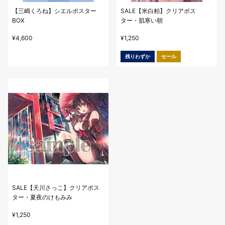
【三嶋くろね】シエルポスター
SALE【米白粕】クリアポス
BOX
ター・肌寒い朝
¥
4,600
¥
1,250
残りわずか
セール
SALE【天川さっこ】クリアポス
ター・夏夜のけもみみ
¥
1,250