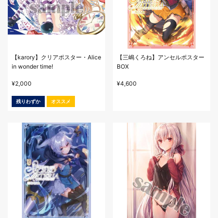
【karory】クリアポスター・Alice
【三嶋くろね】アンセルポスター
in wonder time!
BOX
¥
2,000
¥
4,600
残りわずか
オススメ