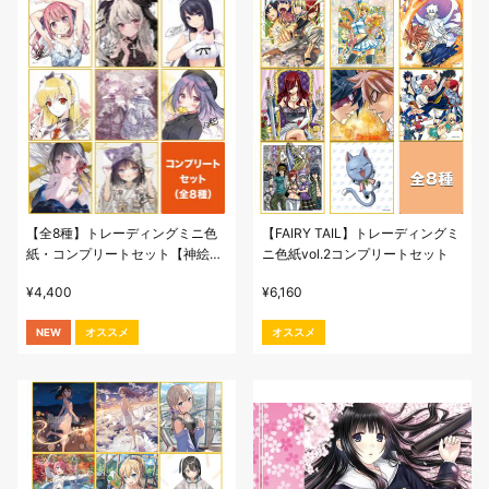
【全8種】トレーディングミニ色
【FAIRY TAIL】トレーディングミ
紙・コンプリートセット【神絵
ニ色紙vol.2コンプリートセット
祭-翔-】
¥
4,400
¥
6,160
NEW
オススメ
オススメ