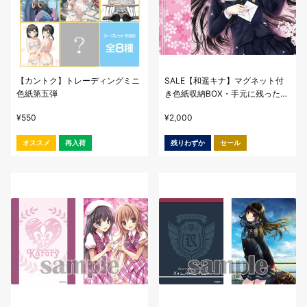
【カントク】トレーディングミニ
SALE【和遥キナ】マグネット付
色紙第五弾
き色紙収納BOX・手元に残った想
い
¥
550
¥
2,000
オススメ
再入荷
残りわずか
セール