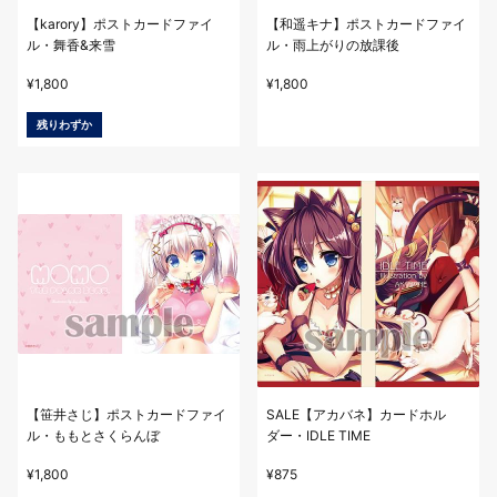
【karory】ポストカードファイ
【和遥キナ】ポストカードファイ
ル・舞香&来雪
ル・雨上がりの放課後
¥
1,800
¥
1,800
残りわずか
【笹井さじ】ポストカードファイ
SALE【アカバネ】カードホル
ル・ももとさくらんぼ
ダー・IDLE TIME
¥
1,800
¥
875