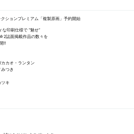
2 アートコレクションプレミアム「複製原画」予約開始
な印刷仕様で “魅せ”
☆2誌面掲載作品の数々を
!!
ま/カカオ・ランタン
ノみつき
カツキ