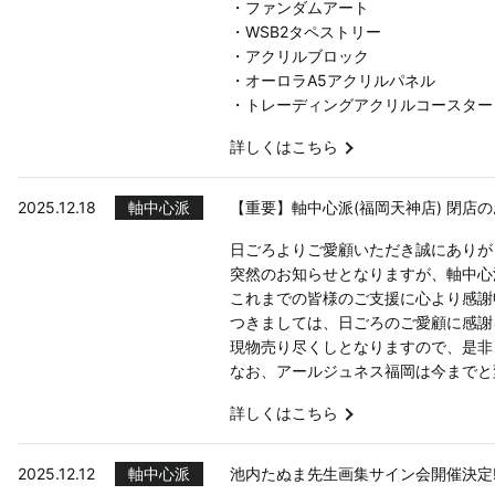
・ファンダムアート
・WSB2タペストリー
・アクリルブロック
・オーロラA5アクリルパネル
・トレーディングアクリルコースター
詳しくはこちら
2025.12.18
軸中心派
【重要】軸中心派(福岡天神店) 閉店
日ごろよりご愛顧いただき誠にありが
突然のお知らせとなりますが、軸中心派
これまでの皆様のご支援に心より感謝
つきましては、日ごろのご愛顧に感謝を
現物売り尽くしとなりますので、是非
なお、アールジュネス福岡は今までと
詳しくはこちら
2025.12.12
軸中心派
池内たぬま先生画集サイン会開催決定!