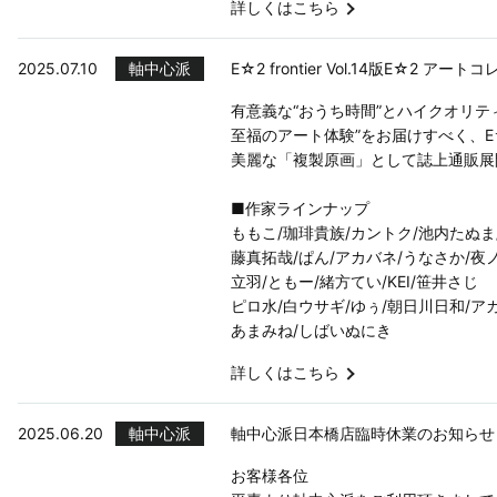
詳しくはこちら
2025.07.10
軸中心派
E☆2 frontier Vol.14版E☆
有意義な“おうち時間”とハイクオリティ
至福のアート体験”をお届けすべく、E
美麗な「複製原画」として誌上通販展開
■作家ラインナップ
ももこ/珈琲貴族/カントク/池内たぬ
藤真拓哉/ぱん/アカバネ/うなさか/夜
立羽/ともー/緒方てい/KEI/笹井さじ
ピロ水/白ウサギ/ゆぅ/朝日川日和/ア
あまみね/しばいぬにき
詳しくはこちら
2025.06.20
軸中心派
軸中心派日本橋店臨時休業のお知らせ
お客様各位