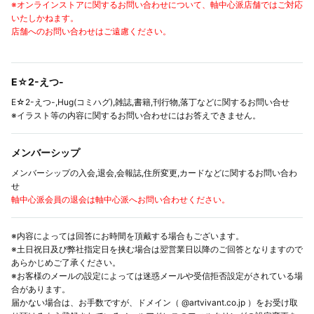
※オンラインストアに関するお問い合わせについて、軸中心派店舗ではご対応
いたしかねます。
店舗へのお問い合わせはご遠慮ください。
E☆2-えつ-
E☆2-えつ-,Hug(コミハグ),雑誌,書籍,刊行物,落丁などに関するお問い合せ
※イラスト等の内容に関するお問い合わせにはお答えできません。
メンバーシップ
メンバーシップの入会,退会,会報誌,住所変更,カードなどに関するお問い合わ
せ
軸中心派会員の退会は軸中心派へお問い合わせください。
※内容によっては回答にお時間を頂戴する場合もございます。
※土日祝日及び弊社指定日を挟む場合は翌営業日以降のご回答となりますので
あらかじめご了承ください。
※お客様のメールの設定によっては迷惑メールや受信拒否設定がされている場
合があります。
届かない場合は、お手数ですが、ドメイン（ @artvivant.co.jp ）をお受け取