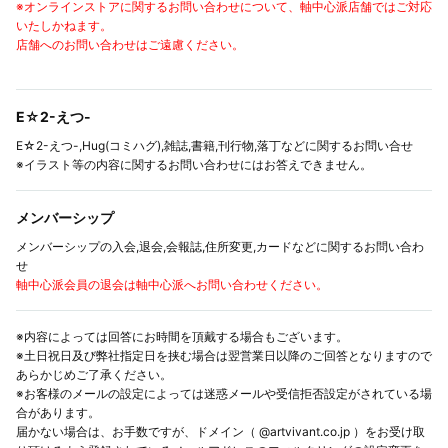
※オンラインストアに関するお問い合わせについて、軸中心派店舗ではご対応
いたしかねます。
店舗へのお問い合わせはご遠慮ください。
E☆2-えつ-
E☆2-えつ-,Hug(コミハグ),雑誌,書籍,刊行物,落丁などに関するお問い合せ
※イラスト等の内容に関するお問い合わせにはお答えできません。
メンバーシップ
メンバーシップの入会,退会,会報誌,住所変更,カードなどに関するお問い合わ
せ
軸中心派会員の退会は軸中心派へお問い合わせください。
※内容によっては回答にお時間を頂戴する場合もございます。
※土日祝日及び弊社指定日を挟む場合は翌営業日以降のご回答となりますので
あらかじめご了承ください。
※お客様のメールの設定によっては迷惑メールや受信拒否設定がされている場
合があります。
届かない場合は、お手数ですが、ドメイン（ @artvivant.co.jp ）をお受け取