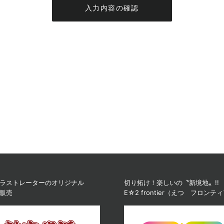
入力内容の確認
ラストレーターのオリジナル
切り拓け！楽しいの〝新境地〟!!
販売
E☆2 frontier（えつ フロンテ