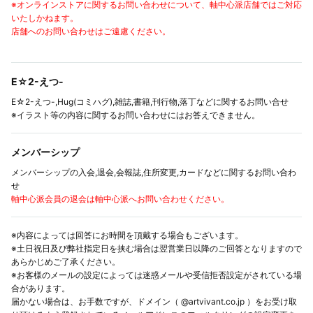
※オンラインストアに関するお問い合わせについて、軸中心派店舗ではご対応
いたしかねます。
店舗へのお問い合わせはご遠慮ください。
E☆2-えつ-
E☆2-えつ-,Hug(コミハグ),雑誌,書籍,刊行物,落丁などに関するお問い合せ
※イラスト等の内容に関するお問い合わせにはお答えできません。
メンバーシップ
メンバーシップの入会,退会,会報誌,住所変更,カードなどに関するお問い合わ
せ
軸中心派会員の退会は軸中心派へお問い合わせください。
※内容によっては回答にお時間を頂戴する場合もございます。
※土日祝日及び弊社指定日を挟む場合は翌営業日以降のご回答となりますので
あらかじめご了承ください。
※お客様のメールの設定によっては迷惑メールや受信拒否設定がされている場
合があります。
届かない場合は、お手数ですが、ドメイン（ @artvivant.co.jp ）をお受け取