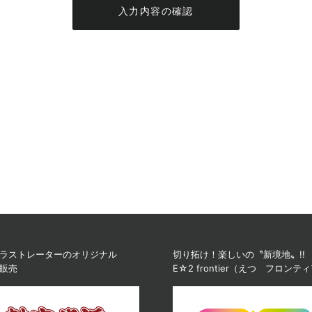
入力内容の確認
ラストレーターのオリジナル
切り拓け！楽しいの〝新境地〟!!
販売
E☆2 frontier（えつ フロンテ