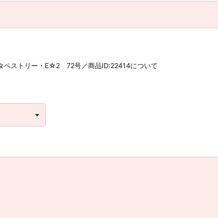
B2タペストリー・E☆2 72号／商品ID:22414について