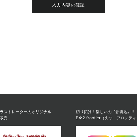
入力内容の確認
ラストレーターのオリジナル
切り拓け！楽しいの〝新境地〟!!
販売
E☆2 frontier（えつ フロンテ