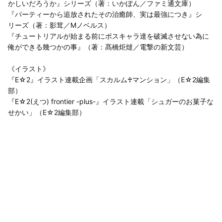
かしいだろうか』シリーズ（著：いかぽん／ファミ通文庫）
『パーティーから追放されたその治癒師、実は最強につき』シ
リーズ（著：影茸／Mノベルス）
『チュートリアルが始まる前にボスキャラ達を破滅させない為に
俺ができる幾つかの事』（著：髙橋炬燵／電撃の新文芸）
《イラスト》
『E☆2』イラスト連載企画「スカルム♰マンション」（E☆2編集
部）
『E☆2(えつ) frontier -plus-』イラスト連載「シュガーのお菓子な
せかい」（E☆2編集部）