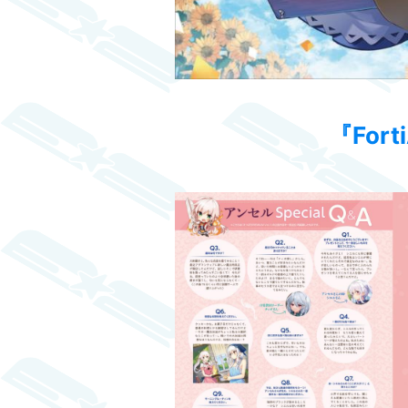
『
Fort