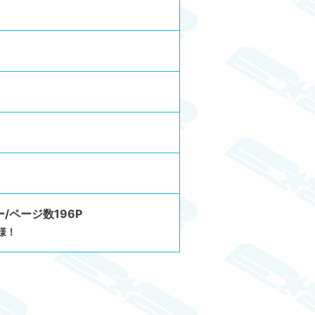
/ページ数196P
様！