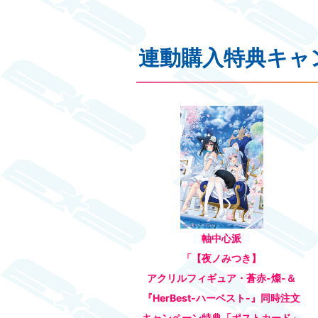
連動購入特典キャ
軸中心派
「【夜ノみつき】
アクリルフィギュア・蒼赤-燦-＆
『HerBest-ハーベスト-』同時注文
キャンペーン特典「ポストカード」