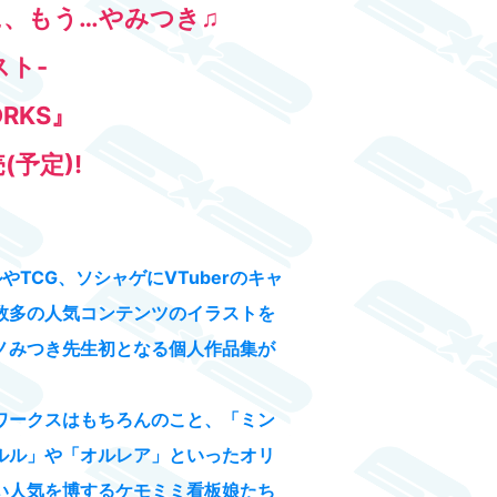
に、もう…や
みつき
♫
スト-
RKS』
(予定)!
やTCG、ソシャゲにVTuberのキャ
数多の人気コンテンツのイラストを
ノみつき先生初となる個人作品集が
ワークスはもちろんのこと、「ミン
ルル」や「オルレア」といったオリ
い人気を博するケモミミ看板娘たち