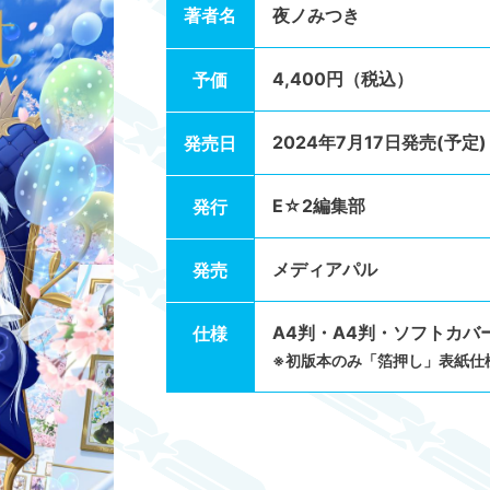
著者名
夜ノみつき
4,400円（税込）
予価
2024年7月17日発売(予定)
発売日
E☆2編集部
発行
メディアパル
発売
A4判・A4判・ソフトカバー
仕様
※初版本のみ「箔押し」表紙仕