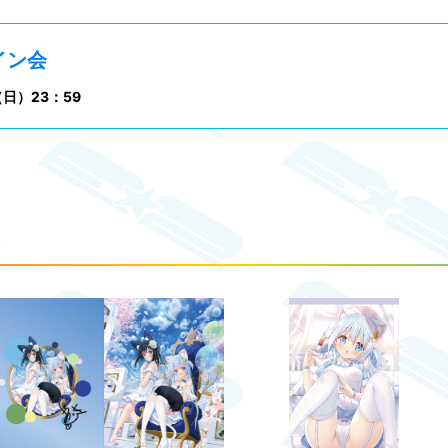
イン会
日（日）23：59