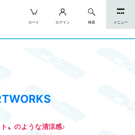
カート
ログイン
検索
メニュー
RTWORKS
ト〟のような清涼感♪
・・・