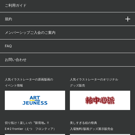
ご利用ガイド
規約
メンバーシップご入会のご案内
FAQ
お問い合わせ
人気イラストレーターの原画版画の
人気イラストレーターのオリジナル
イベント情報
グッズ販売
切り拓け！楽しいの〝新境地〟!!
美しすぎる絵の祭典
E☆2 frontier（えつ フロンティア）
入場無料/版画グッズ展示販売会