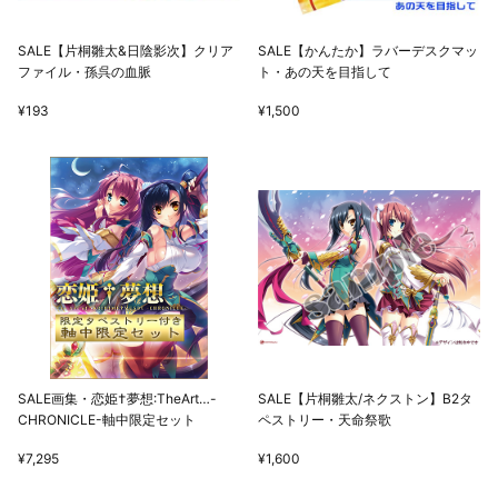
SALE【片桐雛太&日陰影次】クリア
SALE【かんたか】ラバーデスクマッ
ファイル・孫呉の血脈
ト・あの天を目指して
¥193
¥1,500
SALE画集・恋姫†夢想:TheArt…-
SALE【片桐雛太/ネクストン】B2タ
CHRONICLE-軸中限定セット
ペストリー・天命祭歌
¥7,295
¥1,600