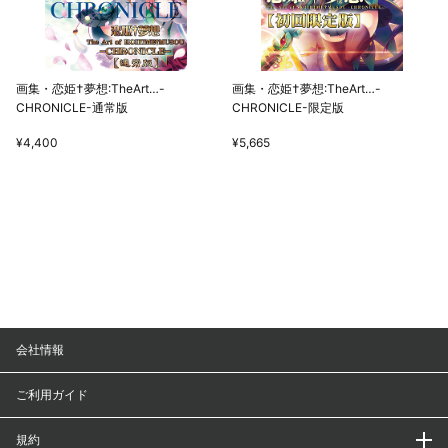
画集・恋姫†夢想:TheArt…-
画集・恋姫†夢想:TheArt…-
CHRONICLE-通常版
CHRONICLE-限定版
¥4,400
¥5,665
会社情報
ご利用ガイド
規約