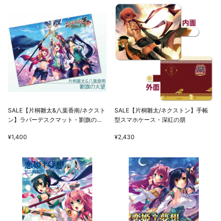
SALE【片桐雛太&八葉香南/ネクスト
SALE【片桐雛太/ネクストン】手帳
ン】ラバーデスクマット・劉旗の大
型スマホケース・深紅の朋
望
¥1,400
¥2,430