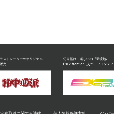
ラストレーターのオリジナル
切り拓け！楽しいの〝新境地〟!!
販売
E☆2 frontier（えつ フロンテ
特定商取引に関する法律
個人情報保護方針
メンバ