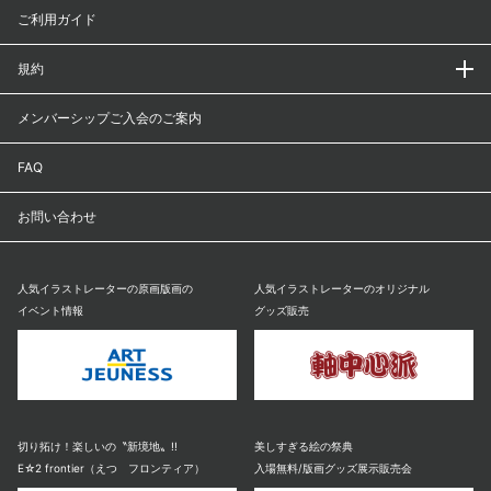
ご利用ガイド
規約
メンバーシップご入会のご案内
FAQ
お問い合わせ
人気イラストレーターの原画版画の
人気イラストレーターのオリジナル
イベント情報
グッズ販売
切り拓け！楽しいの〝新境地〟!!
美しすぎる絵の祭典
E☆2 frontier（えつ フロンティア）
入場無料/版画グッズ展示販売会