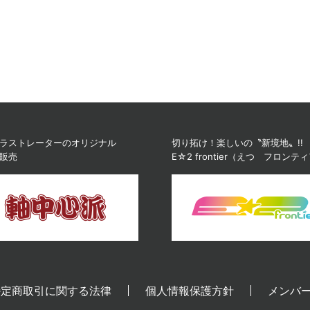
ラストレーターのオリジナル
切り拓け！楽しいの〝新境地〟!!
販売
E☆2 frontier（えつ フロンテ
特定商取引に関する法律
個人情報保護方針
メンバ