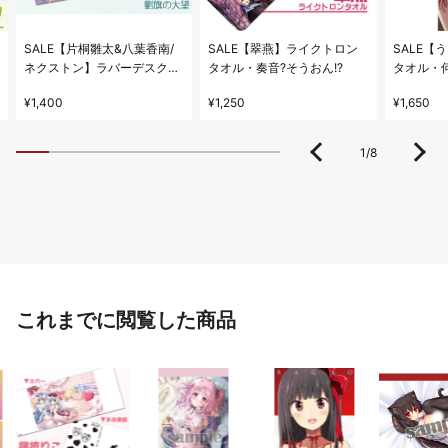
SALE【片桐雛太&八葉香南/
SALE【翠燕】ライクトロン
SALE【
ネクストン】ラバーデスク
タオル・奏音?そうおん!?
タオル・
マット・劉旗の大望
¥1,400
¥1,250
¥1,650
1
/
8
これまでに閲覧した商品