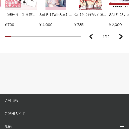
ちとせセット
【梱枝りこ】文庫本型メモブック・「すいーとほいっぷ」限定版表紙
SALE【TwinBox】WSB1タペストリー・放課後の保健室
◎【らぐほ/らぐほのえりか】リボン
¥ 700
¥ 4,000
¥ 785
¥ 2,000
1
/
12
会社情報
ご利用ガイド
規約