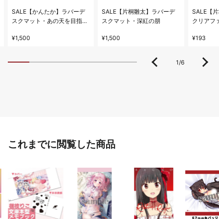
SALE【かんたか】ラバーデ
SALE【片桐雛太】ラバーデ
SALE【
スクマット・あの天を目指し
スクマット・深紅の朋
クリアフ
て
¥1,500
¥1,500
¥193
1
/
6
これまでに閲覧した商品