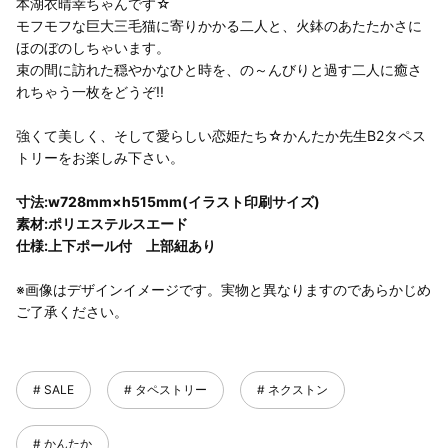
本湖衣晴幸ちゃんです☆
モフモフな巨大三毛猫に寄りかかる二人と、火鉢のあたたかさに
ほのぼのしちゃいます。
束の間に訪れた穏やかなひと時を、の～んびりと過す二人に癒さ
れちゃう一枚をどうぞ!!
強くて美しく、そして愛らしい恋姫たち☆かんたか先生B2タペス
トリーをお楽しみ下さい。
寸法:w728mm×h515mm(イラスト印刷サイズ)
素材:ポリエステルスエード
仕様:上下ポール付 上部紐あり
※画像はデザインイメージです。実物と異なりますのであらかじめ
ご了承ください。
SALE
タペストリー
ネクストン
かんたか