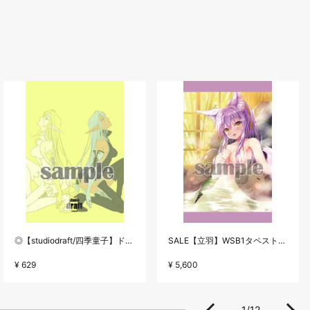
◎【studiodraft/四季童子】ドリコミクロス巻メモ1
SALE【立羽】WSB1タペストリー・E☆2 frontier Vol.2
¥ 629
¥ 5,600
1
/
12