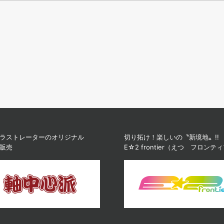
ラストレーターのオリジナル
切り拓け！楽しいの〝新境地〟!!
販売
E☆2 frontier（えつ フロンテ