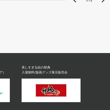
美しすぎる絵の祭典
ィア）
入場無料/版画グッズ展示販売会