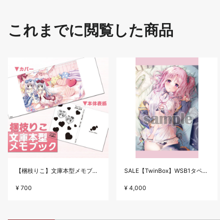
これまでに閲覧した商品
【梱枝りこ】文庫本型メモブック・「すいーとほいっぷ」限定版表紙
SALE【TwinBox】WSB1タペストリー・放課後の保健室
¥ 700
¥ 4,000