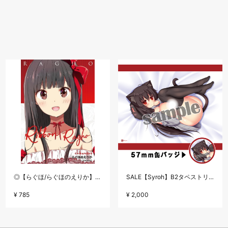
◎【らぐほ/らぐほのえりか】リボン
SALE【Syroh】B2タペストリーセット・ニャンモナイト(黒)
¥ 785
¥ 2,000