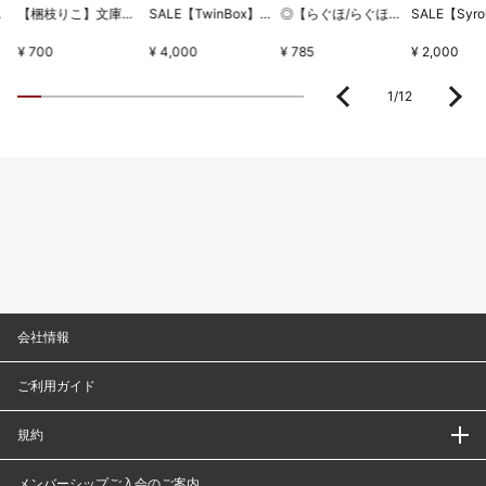
ちとせセット
【梱枝りこ】文庫本型メモブック・「すいーとほいっぷ」限定版表紙
SALE【TwinBox】WSB1タペストリー・放課後の保健室
◎【らぐほ/らぐほのえりか】リボン
¥ 700
¥ 4,000
¥ 785
¥ 2,000
1
/
12
会社情報
ご利用ガイド
規約
メンバーシップご入会のご案内