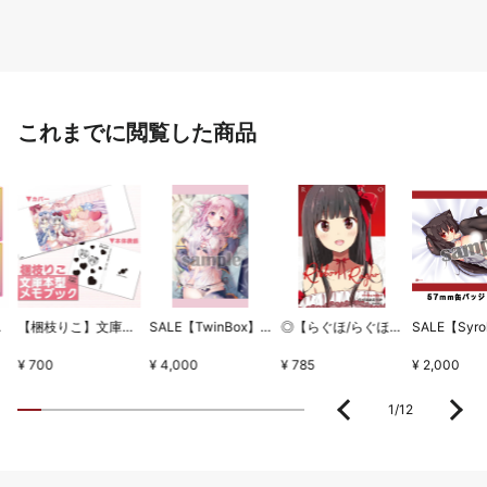
これまでに閲覧した商品
ちとせセット
【梱枝りこ】文庫本型メモブック・「すいーとほいっぷ」限定版表紙
SALE【TwinBox】WSB1タペストリー・放課後の保健室
◎【らぐほ/らぐほのえりか】リボン
¥ 700
¥ 4,000
¥ 785
¥ 2,000
1
/
12