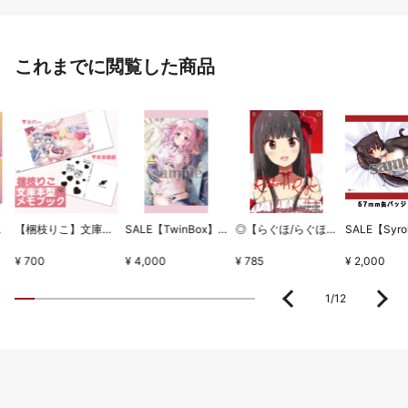
これまでに閲覧した商品
ちとせセット
【梱枝りこ】文庫本型メモブック・「すいーとほいっぷ」限定版表紙
SALE【TwinBox】WSB1タペストリー・放課後の保健室
◎【らぐほ/らぐほのえりか】リボン
¥ 700
¥ 4,000
¥ 785
¥ 2,000
1
/
12