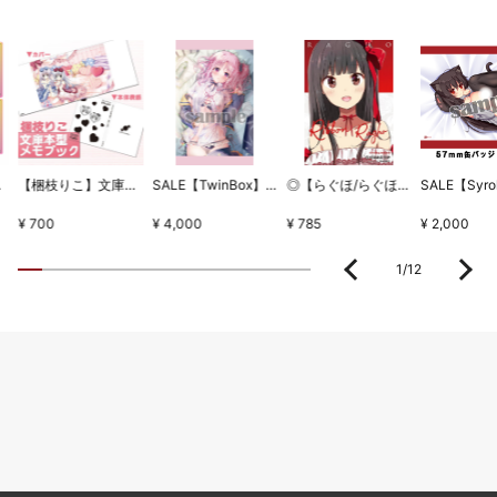
ちとせセット
【梱枝りこ】文庫本型メモブック・「すいーとほいっぷ」限定版表紙
SALE【TwinBox】WSB1タペストリー・放課後の保健室
◎【らぐほ/らぐほのえりか】リボン
¥ 700
¥ 4,000
¥ 785
¥ 2,000
1
/
12