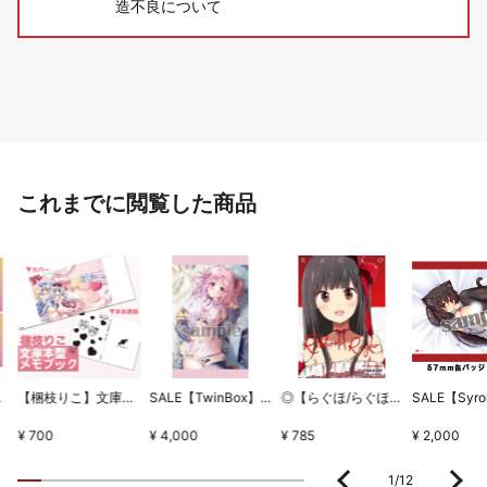
造不良について
これまでに閲覧した商品
ちとせセット
【梱枝りこ】文庫本型メモブック・「すいーとほいっぷ」限定版表紙
SALE【TwinBox】WSB1タペストリー・放課後の保健室
◎【らぐほ/らぐほのえりか】リボン
¥ 700
¥ 4,000
¥ 785
¥ 2,000
1
/
12