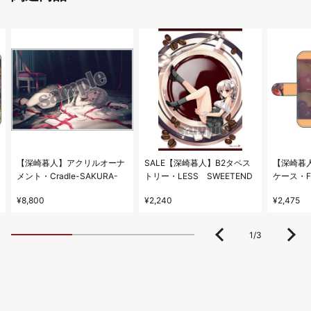
【深崎暮人】アクリルオーナ
SALE【深崎暮人】B2タペス
【深崎暮
メント・Cradle-SAKURA-
トリー・LESS SWEETEND
ケース・FI
¥8,800
¥2,240
¥2,475
1
/
3