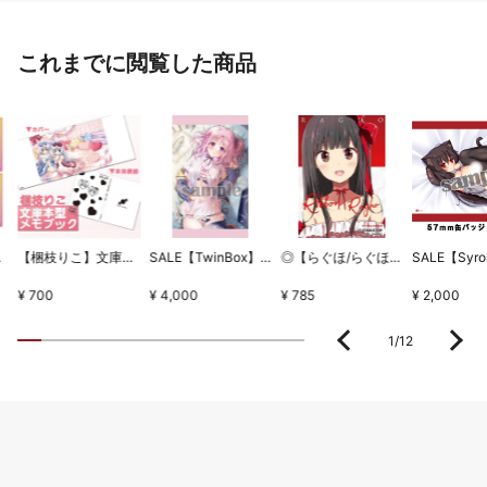
これまでに閲覧した商品
ちとせセット
【梱枝りこ】文庫本型メモブック・「すいーとほいっぷ」限定版表紙
SALE【TwinBox】WSB1タペストリー・放課後の保健室
◎【らぐほ/らぐほのえりか】リボン
¥ 700
¥ 4,000
¥ 785
¥ 2,000
1
/
12