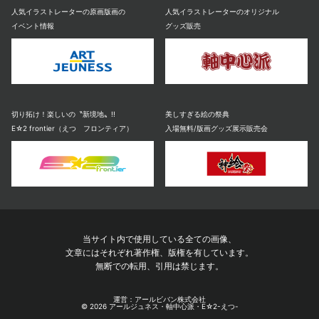
人気イラストレーターの原画版画の
人気イラストレーターのオリジナル
イベント情報
グッズ販売
切り拓け！楽しいの〝新境地〟!!
美しすぎる絵の祭典
E☆2 frontier（えつ フロンティア）
入場無料/版画グッズ展示販売会
当サイト内で使用している全ての画像、
文章にはそれぞれ著作権、版権を有しています。
無断での転用、引用は禁じます。
運営：アールビバン株式会社
© 2026 アールジュネス・軸中心派・E☆2-えつ-