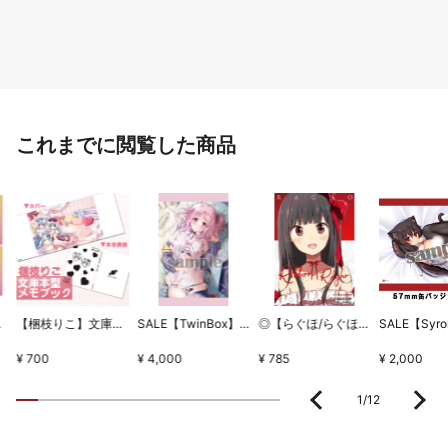
これまでに閲覧した商品
ちとせセット
【梱枝りこ】文庫本型メモブック・「すいーとほいっぷ」限定版表紙
SALE【TwinBox】WSB1タペストリー・放課後の保健室
◎【らぐほ/らぐほのえりか】リボン
¥ 700
¥ 4,000
¥ 785
¥ 2,000
1
/
12