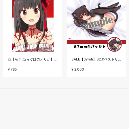
◎【らぐほ/らぐほのえりか】リボン
SALE【Syroh】B2タペストリーセット・ニャンモナイト(黒)
¥ 785
¥ 2,000