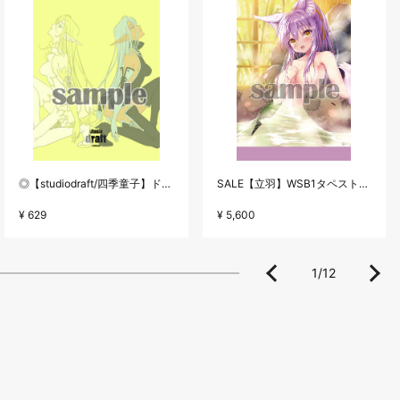
◎【studiodraft/四季童子】ドリコミクロス巻メモ1
SALE【立羽】WSB1タペストリー・E☆2 frontier Vol.2
¥ 629
¥ 5,600
1
/
12