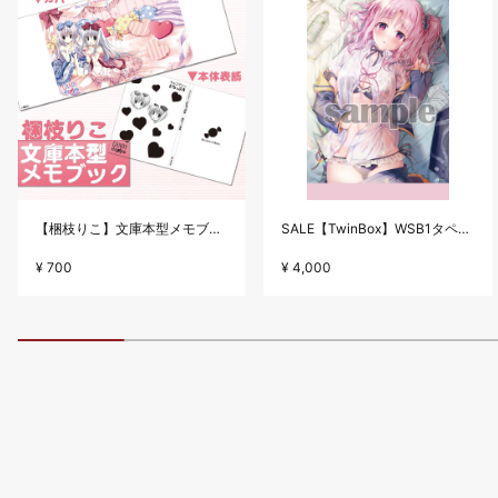
【梱枝りこ】文庫本型メモブック・「すいーとほいっぷ」限定版表紙
SALE【TwinBox】WSB1タペストリー・放課後の保健室
¥ 700
¥ 4,000