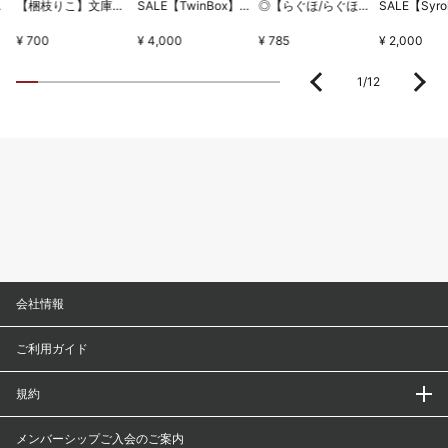
ちとせセット
【梱枝りこ】文庫本型メモブック・「すいーとほいっぷ」限定版表紙
SALE【TwinBox】WSB1タペストリー・放課後の保健室
◎【らぐほ/らぐほのえりか】リボン
¥ 700
¥ 4,000
¥ 785
¥ 2,000
1
/
12
会社情報
ご利用ガイド
規約
メンバーシップご入会のご案内