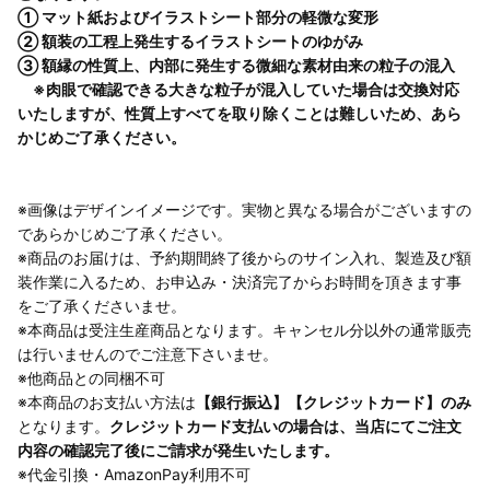
① マット紙およびイラストシート部分の軽微な変形
② 額装の工程上発生するイラストシートのゆがみ
③ 額縁の性質上、内部に発生する微細な素材由来の粒子の混入
※肉眼で確認できる大きな粒子が混入していた場合は交換対応
いたしますが、性質上すべてを取り除くことは難しいため、あら
かじめご了承ください。
※画像はデザインイメージです。実物と異なる場合がございますの
であらかじめご了承ください。
※商品のお届けは、予約期間終了後からのサイン入れ、製造及び額
装作業に入るため、お申込み・決済完了からお時間を頂きます事
をご了承くださいませ。
※本商品は受注生産商品となります。キャンセル分以外の通常販売
は行いませんのでご注意下さいませ。
※他商品との同梱不可
※本商品のお支払い方法は
【銀行振込】【クレジットカード】のみ
となります。
クレジットカード支払いの場合は、当店にてご注文
内容の確認完了後にご請求が発生いたします。
※代金引換・AmazonPay利用不可