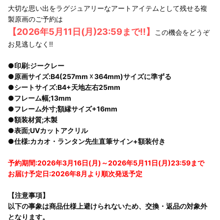
大切な思い出をラグジュアリーなアートアイテムとして残せる複
製原画のご予約は
【2026年5月11日(月)23:59まで!!】
この機会をどうぞ
お見逃しなく!!
●印刷:ジークレー
●原画サイズ:B4(257mm ☓ 364mm)サイズに準ずる
●シートサイズ:B4+天地左右25mm
●フレーム幅;13mm
●フレーム外寸;額縁サイズ+16mm
●額装材質;木製
●表面;UVカットアクリル
●仕様:カカオ・ランタン先生直筆サイン+額装付き
予約期間:2026年3月16日(月)～2026年5月11日(月)23:59まで
お届け予定日:2026年8月より順次発送予定
【注意事項】
以下の事象は商品仕様上避けられないため、交換・返品の対象外
となります。