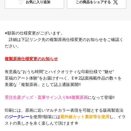
お気に入り追加
この商品をシェアする
※額装の仕様変更がございます。
詳細は下記リンク先の複製原画仕様変更のお知らせをご確認く
ださい。
複製原画仕様変更のお知らせ
有意義な“おうち時間”とハイクオリティな印刷仕様で “魅せ”
至福のアート体験”をお届けすべく、E☆2誌面掲載作品の数々を
美麗な「複製原画」として誌上通販展開!!
受注生産グッズ・直筆サイン入りB4複製原画
になって登場!!
印刷には、原画に近いマルチカラー表現を可能とする版画製造法
の
ジークレー
を使用!!額装には
紫外線カット素材等を使用
し、イラ
ストの美しさを永く楽しんで頂けます☆