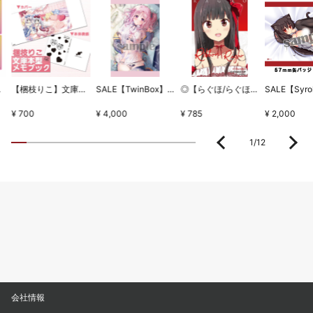
ちとせセット
【梱枝りこ】文庫本型メモブック・「すいーとほいっぷ」限定版表紙
SALE【TwinBox】WSB1タペストリー・放課後の保健室
◎【らぐほ/らぐほのえりか】リボン
¥ 700
¥ 4,000
¥ 785
¥ 2,000
1
/
12
会社情報