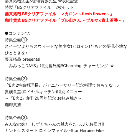
藤真拓哉先生&珈琲貴族先生 W表紙記念!
特製「B5クリアファイル」2枚セット
藤真拓哉 B5クリアファイル「マカロン ～flesh flower～」
珈琲貴族 B5クリアファイル「ブル山さん ～ブルマ×青山澄香～」
●コンテンツ:
特集企画①:
スイーツよりもスウィートな美少女(ヒロイン)たちとの夢見心地な
ひとときを♪
藤真拓哉 presents!
「みみっこDAYS」特別番外編!!Charming-チャーミング-☆
特集企画②:
〝E☆2特命料理長〟がアニバーサリー記念料理でおもてなし♪
貴族食堂(ロイヤルキッチン)特別メニュー
～『E☆2』創刊20周年記念 お好み焼き～
珈琲貴族
特集企画③:
みんなの妹♪ しずくちゃんの魅力をたっぷりお届け‼
カントクスター ヒロインファイル -Star Heroine File-