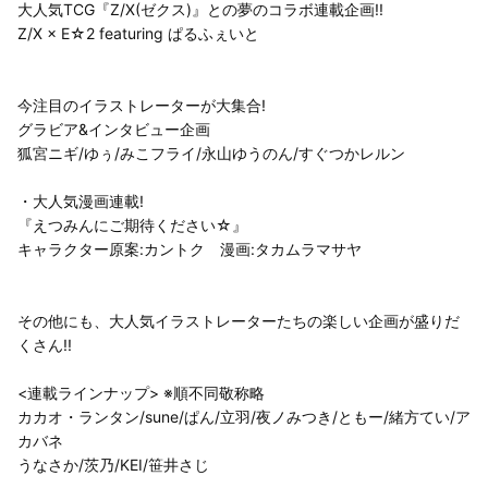
大人気TCG『Z/X(ゼクス)』との夢のコラボ連載企画!!
Z/X × E☆2 featuring ぱるふぇいと
今注目のイラストレーターが大集合!
グラビア&インタビュー企画
狐宮ニギ/ゆぅ/みこフライ/永山ゆうのん/すぐつかレルン
・大人気漫画連載!
『えつみんにご期待ください☆』
キャラクター原案:カントク 漫画:タカムラマサヤ
その他にも、大人気イラストレーターたちの楽しい企画が盛りだ
くさん!!
<連載ラインナップ> ※順不同敬称略
カカオ・ランタン/sune/ぱん/立羽/夜ノみつき/ともー/緒方てい/ア
カバネ
うなさか/茨乃/KEI/笹井さじ