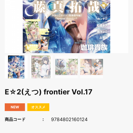
E☆2(えつ) frontier Vol.17
NEW
オススメ
9784802160124
商品コード