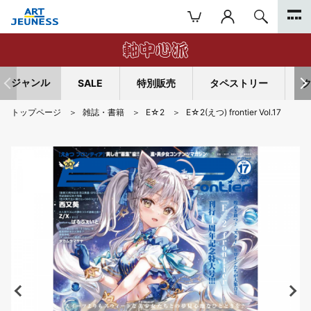
ジャンル
SALE
特別販売
タペストリー
トップページ
雑誌・書籍
E☆2
E☆2(えつ) frontier Vol.17