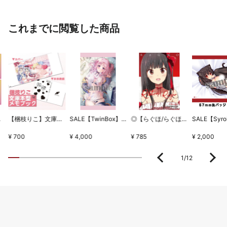
これまでに閲覧した商品
ちとせセット
【梱枝りこ】文庫本型メモブック・「すいーとほいっぷ」限定版表紙
SALE【TwinBox】WSB1タペストリー・放課後の保健室
◎【らぐほ/らぐほのえりか】リボン
¥ 700
¥ 4,000
¥ 785
¥ 2,000
1
/
12