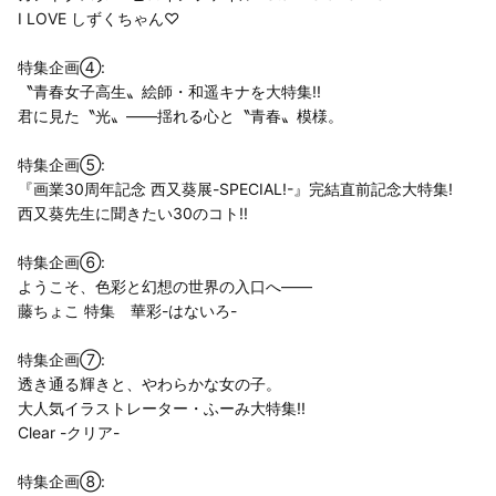
I LOVE しずくちゃん♡
特集企画④:
〝青春女子高生〟絵師・和遥キナを大特集!!
君に見た〝光〟――揺れる心と〝青春〟模様。
特集企画⑤:
『画業30周年記念 西又葵展-SPECIAL!-』完結直前記念大特集!
西又葵先生に聞きたい30のコト!!
特集企画⑥:
ようこそ、色彩と幻想の世界の入口へ――
藤ちょこ 特集 華彩-はないろ-
特集企画⑦:
透き通る輝きと、やわらかな女の子。
大人気イラストレーター・ふーみ大特集!!
Clear -クリア-
特集企画⑧: