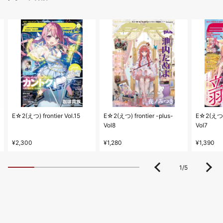
E☆2(えつ) frontier Vol.15
E☆2(えつ) frontier -plus-
E☆2(えつ) f
Vol8
Vol7
¥2,300
¥1,280
¥1,390
1
/
5