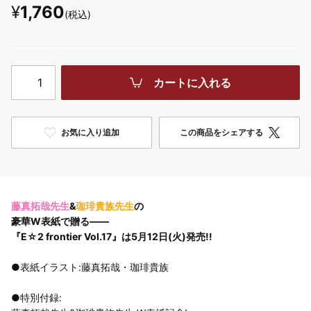
¥
1,760
(税込)
カートに入れる
お気に入り追加
この商品をシェアする
藤真拓哉先生
&
珈琲貴族先生
の
豪華W表紙で贈る――
『E☆2 frontier Vol.17』は5月12日(火)発売!!
●表紙イラスト:藤真拓哉・珈琲貴族
●特別付録: