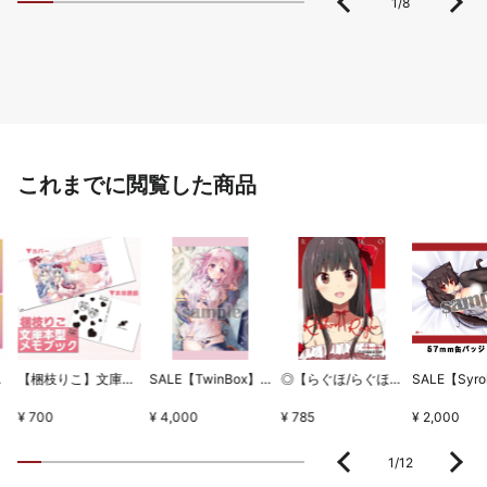
1
/
8
これまでに閲覧した商品
ちとせセット
【梱枝りこ】文庫本型メモブック・「すいーとほいっぷ」限定版表紙
SALE【TwinBox】WSB1タペストリー・放課後の保健室
◎【らぐほ/らぐほのえりか】リボン
¥ 700
¥ 4,000
¥ 785
¥ 2,000
1
/
12