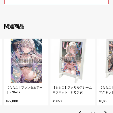
関連商品
【ももこ】ファンダムアー
【ももこ】アクリルフレーム
【ももこ
ト・Stella
マグネット・祈る少女
マグネット
vacation
¥22,000
¥1,650
¥1,650