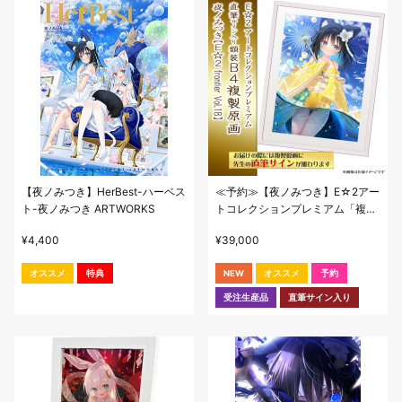
【夜ノみつき】HerBest-ハーベス
≪予約≫【夜ノみつき】E☆2アー
ト-夜ノみつき ARTWORKS
トコレクションプレミアム「複製
原画」【E☆2 frontier Vol.18】
¥
4,400
¥
39,000
オススメ
特典
NEW
オススメ
予約
受注生産品
直筆サイン入り