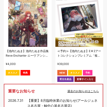
【池内たぬま】池内たぬま作品集
≪予約≫【池内たぬま】E☆2アー
Reve Enchante-エーヴ アンシャ
トコレクションプレミアム「複製
ンテ-
原画」【E☆2 frontier Vol.18】
¥
4,000
¥
39,000
オススメ
特典
NEW
オススメ
予約
受注生産品
直筆サイン入り
重要なお知らせ
過去のお知らせはこちら
2026.7.31
【重要】8月臨時休業のお知らせ(アールジュネ
ス名古屋・軸中心派名古屋店)