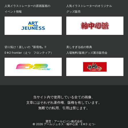
人気イラストレーターの原画版画の
人気イラストレーターのオリジナル
イベント情報
グッズ販売
切り拓け！楽しいの〝新境地〟!!
美しすぎる絵の祭典
E☆2 frontier（えつ フロンティア）
入場無料/版画グッズ展示販売会
当サイト内で使用している全ての画像、
文章にはそれぞれ著作権、版権を有しています。
無断での転用、引用は禁じます。
運営：アールビバン株式会社
© 2026 アールジュネス・軸中心派・E☆2-えつ-