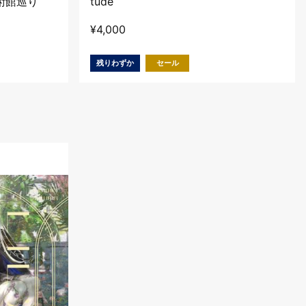
術館巡り
tude
¥
4,000
残りわずか
セール