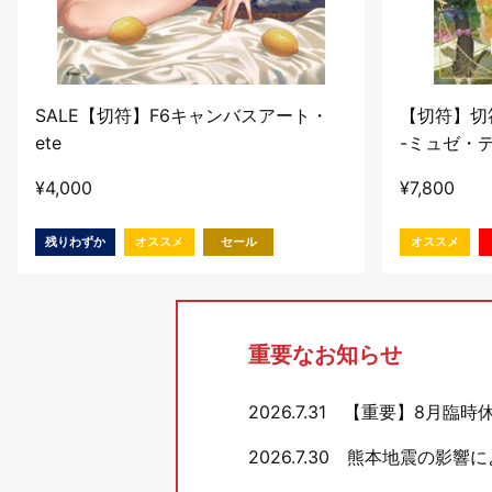
SALE【切符】F6キャンバスアート・
【切符】切符作
ete
-ミュゼ・
ト
¥
4,000
¥
7,800
残りわずか
オススメ
セール
オススメ
重要なお知らせ
2026.7.31
【重要】8月臨時
2026.7.30
熊本地震の影響に