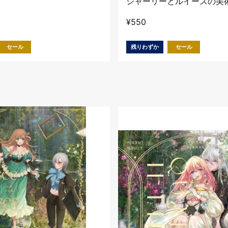
シャーリーとルイーズの美
¥
550
セール
残りわずか
セール