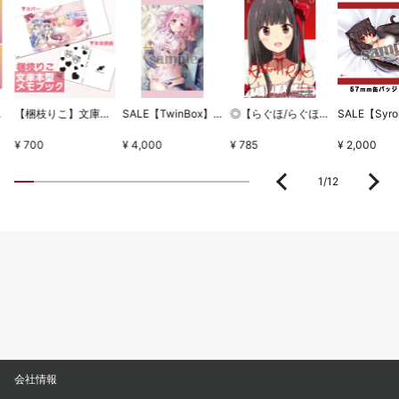
ちとせセット
【梱枝りこ】文庫本型メモブック・「すいーとほいっぷ」限定版表紙
SALE【TwinBox】WSB1タペストリー・放課後の保健室
◎【らぐほ/らぐほのえりか】リボン
¥ 700
¥ 4,000
¥ 785
¥ 2,000
1
/
12
会社情報