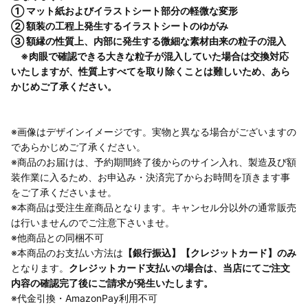
① マット紙およびイラストシート部分の軽微な変形
② 額装の工程上発生するイラストシートのゆがみ
③ 額縁の性質上、内部に発生する微細な素材由来の粒子の混入
※肉眼で確認できる大きな粒子が混入していた場合は交換対応
いたしますが、性質上すべてを取り除くことは難しいため、あら
かじめご了承ください。
※画像はデザインイメージです。実物と異なる場合がございますの
であらかじめご了承ください。
※商品のお届けは、予約期間終了後からのサイン入れ、製造及び額
装作業に入るため、お申込み・決済完了からお時間を頂きます事
をご了承くださいませ。
※本商品は受注生産商品となります。キャンセル分以外の通常販売
は行いませんのでご注意下さいませ。
※他商品との同梱不可
※本商品のお支払い方法は
【銀行振込】【クレジットカード】のみ
となります。
クレジットカード支払いの場合は、当店にてご注文
内容の確認完了後にご請求が発生いたします。
※代金引換・AmazonPay利用不可