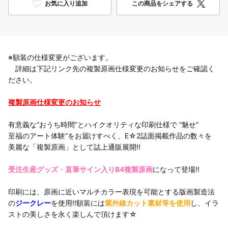
お気に入り追加
この商品をシェアする
※額装の仕様変更がございます。
詳細は下記リンク先の複製原画仕様変更のお知らせをご確認く
ださい。
複製原画仕様変更のお知らせ
有意義な“おうち時間”とハイクオリティな印刷仕様で “魅せ”
至福のアート体験”をお届けすべく、E☆2誌面掲載作品の数々を
美麗な「複製原画」として誌上通販展開!!
受注生産グッズ・直筆サイン入りB4複製原画
になって登場!!
印刷には、原画に近いマルチカラー表現を可能とする版画製造法
の
ジークレー
を使用!!額装には
紫外線カット素材等を使用
し、イラ
ストの美しさを永く楽しんで頂けます☆