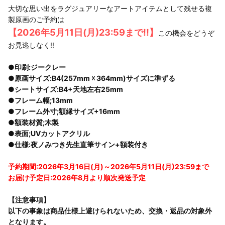
大切な思い出をラグジュアリーなアートアイテムとして残せる複
製原画のご予約は
【2026年5月11日(月)23:59まで!!】
この機会をどうぞ
お見逃しなく!!
●印刷:ジークレー
●原画サイズ:B4(257mm ☓ 364mm)サイズに準ずる
●シートサイズ:B4+天地左右25mm
●フレーム幅;13mm
●フレーム外寸;額縁サイズ+16mm
●額装材質;木製
●表面;UVカットアクリル
●仕様:夜ノみつき先生直筆サイン+額装付き
予約期間:2026年3月16日(月)～2026年5月11日(月)23:59まで
お届け予定日:2026年8月より順次発送予定
【注意事項】
以下の事象は商品仕様上避けられないため、交換・返品の対象外
となります。