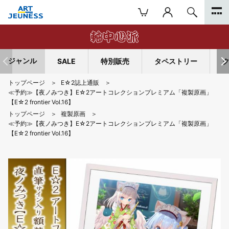
ジャンル
SALE
特別販売
タペストリー
トップページ
E☆2誌上通販
≪予約≫【夜ノみつき】E☆2アートコレクションプレミアム「複製原画」
【E☆2 frontier Vol.16】
トップページ
複製原画
≪予約≫【夜ノみつき】E☆2アートコレクションプレミアム「複製原画」
【E☆2 frontier Vol.16】